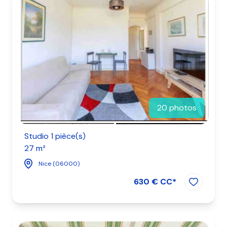
les
biens
vendus
les
avis
clients
20 photos
contact
Studio 1 pièce(s)
27 m²
Nice (06000)
630 € CC*