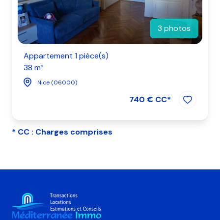
3 photos
Appartement 1 pièce(s)
38 m²
Nice (06000)
740 € CC*
* CC : Charges comprises