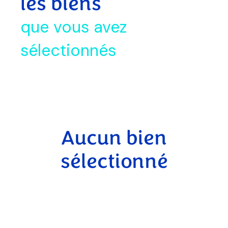
les biens
les
que vous avez
biens
sélectionnés
vendus
les
avis
clients
contact
Aucun bien
sélectionné