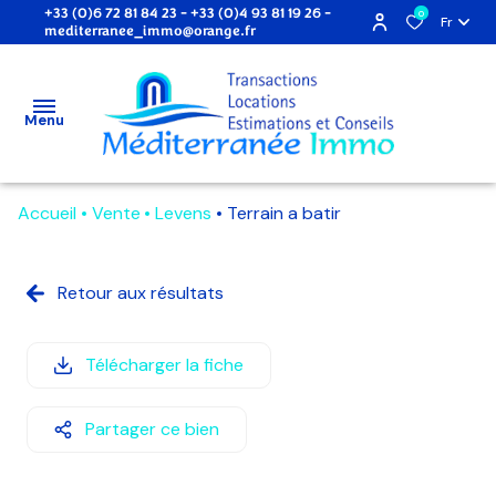
+33 (0)6 72 81 84 23
-
+33 (0)4 93 81 19 26
-
0
Fr
mediterranee_immo@orange.fr
Menu
Accueil
Vente
Levens
Terrain a batir
accueil
ventes
Retour aux résultats
locations
Télécharger la fiche
locations
étudiantes
Partager ce bien
estimation